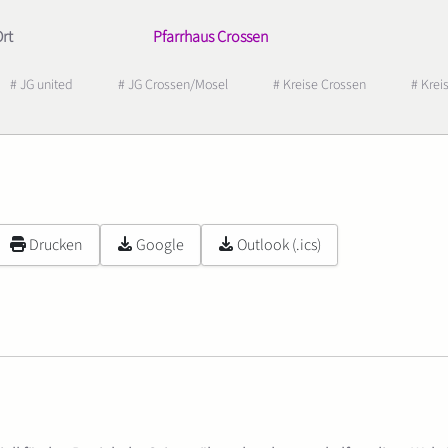
rt
Pfarrhaus Crossen
# JG united
# JG Crossen/Mosel
# Kreise Crossen
# Krei
Drucken
Google
Outlook (.ics)