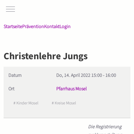
Mobile Menu Toggle
Startseite
Prävention
Kontakt
Login
Christenlehre Jungs
Datum
Do, 14. April 2022
15:00
-
16:00
Ort
Pfarrhaus Mosel
# Kinder Mosel
# Kreise Mosel
Die Registrierung