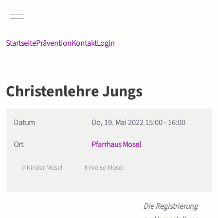
Mobile Menu Toggle
Startseite
Prävention
Kontakt
Login
Christenlehre Jungs
Datum
Do, 19. Mai 2022
15:00
-
16:00
Ort
Pfarrhaus Mosel
# Kinder Mosel
# Kreise Mosel
Die Registrierung