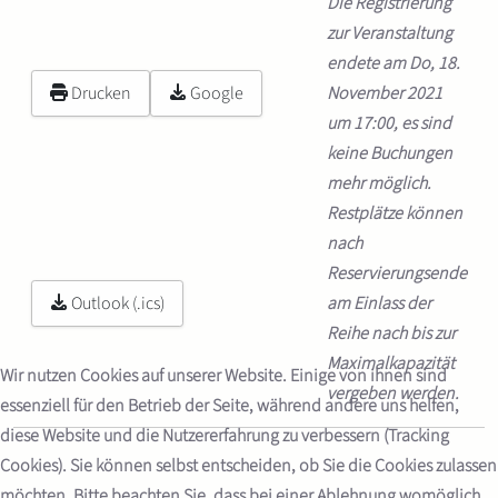
Die Registrierung
zur Veranstaltung
endete am Do, 18.
Drucken
Google
November 2021
um 17:00, es sind
keine Buchungen
mehr möglich.
Restplätze können
nach
Reservierungsende
Outlook (.ics)
am Einlass der
Reihe nach bis zur
Maximalkapazität
Wir nutzen Cookies auf unserer Website. Einige von ihnen sind
vergeben werden.
essenziell für den Betrieb der Seite, während andere uns helfen,
diese Website und die Nutzererfahrung zu verbessern (Tracking
Cookies). Sie können selbst entscheiden, ob Sie die Cookies zulassen
möchten. Bitte beachten Sie, dass bei einer Ablehnung womöglich