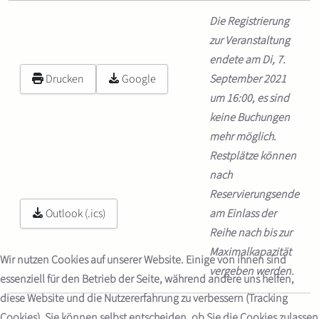
Die Registrierung
zur Veranstaltung
endete am Di, 7.
Drucken
Google
September 2021
um 16:00, es sind
keine Buchungen
mehr möglich.
Restplätze können
nach
Reservierungsende
Outlook (.ics)
am Einlass der
Reihe nach bis zur
Maximalkapazität
Wir nutzen Cookies auf unserer Website. Einige von ihnen sind
vergeben werden.
essenziell für den Betrieb der Seite, während andere uns helfen,
diese Website und die Nutzererfahrung zu verbessern (Tracking
Cookies). Sie können selbst entscheiden, ob Sie die Cookies zulassen