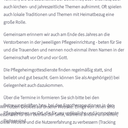
auch kirchen- und jahreszeitliche Themen aufnimmt. Oft spielen
auch lokale Traditionen und Themen mit Heimatbezug eine
große Rolle.
Gemeinsam erinnern wir auch am Ende des Jahres an die
Verstorbenen in der jweeiligen Pflegeeinrichtung - beten für Sie
und die Trauenden und nennen noch einmal ihren Namen in der
Gemeinschaft vor Ort und vor Gott.
DIe Pflegeheimgottesdienste finden regelmäßig statt, sind
beliebt und gut besucht. Gern können Sie als Angehörige(r) bei
Gelegenheit auch dazukommen.
Über die Termine in formieren Sie sich bitte bei den
Betreuungskräften bzw. bei den Ergotherapeutinnen in den
Wir nutzen Cookies auf unserer Website. Einige von ihnen sind
Pflegeheimen vor Ort, die für uns verlässliche und kompetente
essenziell für den Betrieb der Seite, während andere uns helfen,
Partner sind.
diese Website und die Nutzererfahrung zu verbessern (Tracking