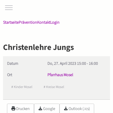
Mobile Menu Toggle
Startseite
Prävention
Kontakt
Login
Christenlehre Jungs
Datum
Do, 27. April 2023
15:00
-
16:00
Ort
Pfarrhaus Mosel
# Kinder Mosel
# Kreise Mosel
Drucken
Google
Outlook (.ics)