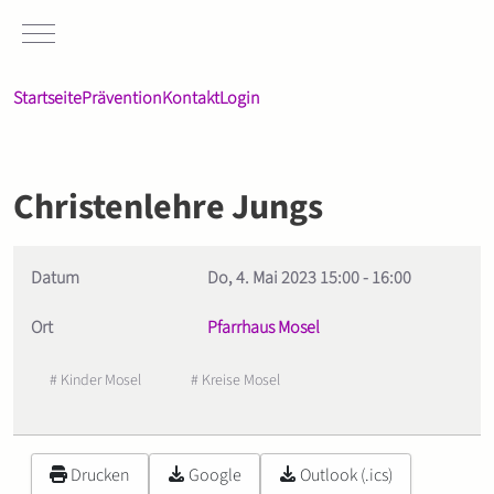
Mobile Menu Toggle
Startseite
Prävention
Kontakt
Login
Christenlehre Jungs
Datum
Do, 4. Mai 2023
15:00
-
16:00
Ort
Pfarrhaus Mosel
# Kinder Mosel
# Kreise Mosel
Drucken
Google
Outlook (.ics)