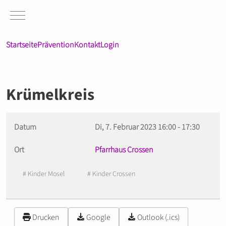
Mobile Menu Toggle
Startseite
Prävention
Kontakt
Login
Krümelkreis
Datum
Di, 7. Februar 2023
16:00
-
17:30
Ort
Pfarrhaus Crossen
# Kinder Mosel
# Kinder Crossen
Drucken
Google
Outlook (.ics)