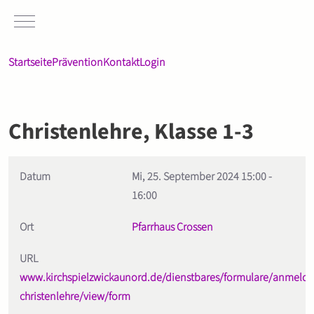
Mobile Menu Toggle
Startseite
Prävention
Kontakt
Login
Christenlehre, Klasse 1-3
Datum
Mi, 25. September 2024
15:00
-
16:00
Ort
Pfarrhaus Crossen
URL
www.kirchspielzwickaunord.de/dienstbares/formulare/anmeld
christenlehre/view/form