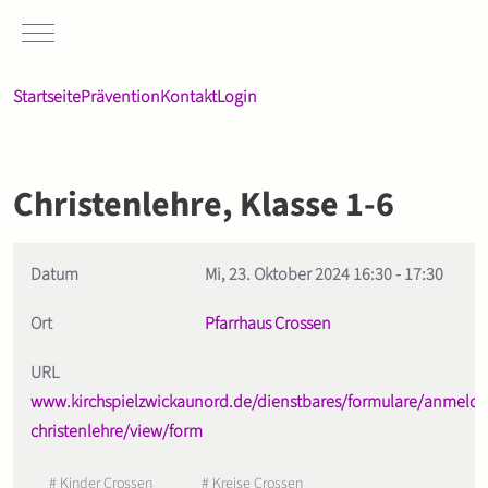
Mobile Menu Toggle
Startseite
Prävention
Kontakt
Login
Christenlehre, Klasse 1-6
Datum
Mi, 23. Oktober 2024
16:30
-
17:30
Ort
Pfarrhaus Crossen
URL
www.kirchspielzwickaunord.de/dienstbares/formulare/anmeld
christenlehre/view/form
# Kinder Crossen
# Kreise Crossen