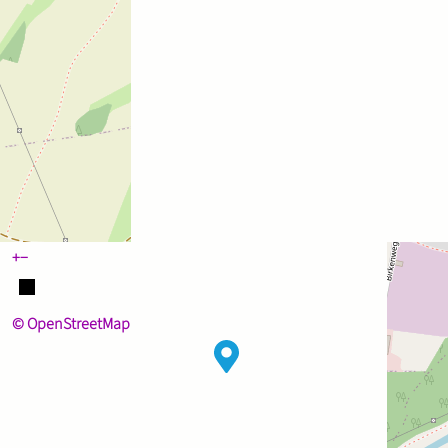
+
−
© OpenStreetMap