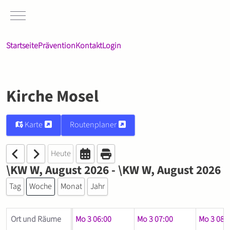
Mobile Menu Toggle
Startseite
Prävention
Kontakt
Login
Kirche Mosel
Karte
Routenplaner
Heute
\KW W, August 2026 - \KW W, August 2026
Tag
Woche
Monat
Jahr
Ort und Räume
Mo 3 05:00
Mo 3 06:00
Mo 3 07:00
Mo 3 08: